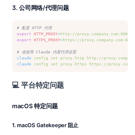
3. 公司网络/代理问题
# 配置 HTTP 代理
export
HTTP_PROXY
=
http://proxy.company.com:8080
export
HTTPS_PROXY
=
https://proxy.company.com:8080
# 或使用 Claude 内置代理设置
claude
config
set
proxy.http
http://proxy.company
claude
config
set
proxy.https
https://proxy.compa
💻 平台特定问题
macOS 特定问题
1. macOS Gatekeeper 阻止