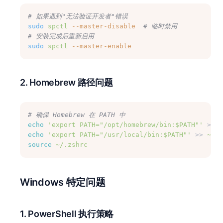
# 如果遇到"无法验证开发者"错误
sudo
spctl
--master-disable
# 临时禁用
# 安装完成后重新启用
sudo
spctl
--master-enable
2. Homebrew 路径问题
# 确保 Homebrew 在 PATH 中
echo
'export PATH="/opt/homebrew/bin:$PATH"'
 >> 
~
echo
'export PATH="/usr/local/bin:$PATH"'
 >> 
~/.z
source
~/.zshrc
Windows 特定问题
1. PowerShell 执行策略