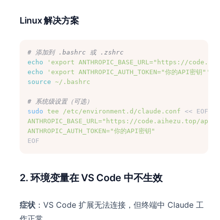
Linux 解决方案
# 添加到 .bashrc 或 .zshrc
echo
'export ANTHROPIC_BASE_URL="https://code.aih
echo
'export ANTHROPIC_AUTH_TOKEN="你的API密钥"'
 >
source
~/.bashrc
# 系统级设置（可选）
sudo
tee
/etc/environment.d/claude.conf
 << 
EOF
ANTHROPIC_BASE_URL="https://code.aihezu.top/api"
ANTHROPIC_AUTH_TOKEN="你的API密钥"
EOF
2. 环境变量在 VS Code 中不生效
症状
：VS Code 扩展无法连接，但终端中 Claude 工
作正常