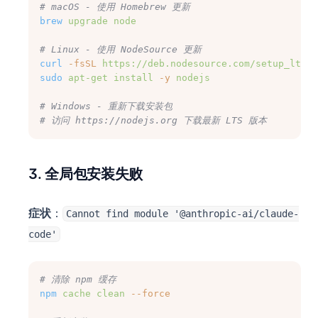
# macOS - 使用 Homebrew 更新
brew
upgrade
node
# Linux - 使用 NodeSource 更新
curl
-fsSL
https://deb.nodesource.com/setup_lts.x
sudo
apt-get
install
-y
nodejs
# Windows - 重新下载安装包
# 访问 https://nodejs.org 下载最新 LTS 版本
3. 全局包安装失败
症状
：
Cannot find module '@anthropic-ai/claude-
code'
# 清除 npm 缓存
npm
cache
clean
--force