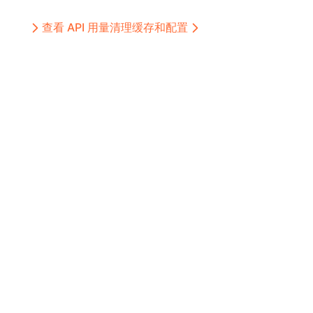
查看 API 用量
清理缓存和配置
©
2026
AI合租. All rights reserved.
Claude Code、Codex 与大模型 API 的稳定接入服务