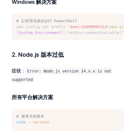
Windows 解决方案
# 以管理员身份运行 PowerShell
npm config set prefix 
"
$env:USERPROFILE
\npm-globa
[
System.Environment
]::SetEnvironmentVariable(
"PAT
2. Node.js 版本过低
症状
：
Error: Node.js version 14.x.x is not
supported
所有平台解决方案
# 检查当前版本
node
--version