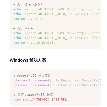
# 对于 Zsh（默认）
echo
'export ANTHROPIC_BASE_URL="https://code.aih
echo
'export ANTHROPIC_AUTH_TOKEN="你的API密钥"'
 >
source
~/.zshrc
# 对于 Bash
echo
'export ANTHROPIC_BASE_URL="https://code.aih
echo
'export ANTHROPIC_AUTH_TOKEN="你的API密钥"'
 >
source
~/.bash_profile
Windows 解决方案
# PowerShell 永久设置
[
System.Environment
]::SetEnvironmentVariable(
"ANT
[
System.Environment
]::SetEnvironmentVariable(
"ANT
# 重启 PowerShell 验证
echo 
$env:ANTHROPIC_BASE_URL