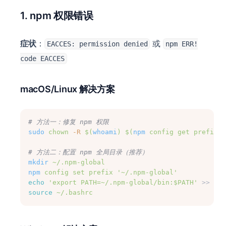
1. npm 权限错误
症状
：
或
EACCES: permission denied
npm ERR!
code EACCES
macOS/Linux 解决方案
# 方法一：修复 npm 权限
sudo
chown
-R
$(
whoami
)
$(
npm
 config get prefix)/
# 方法二：配置 npm 全局目录（推荐）
mkdir
~/.npm-global
npm
config
set
prefix
'~/.npm-global'
echo
'export PATH=~/.npm-global/bin:$PATH'
 >> 
~/.
source
~/.bashrc