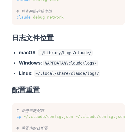
# 检查网络连接详情
claude
debug
network
日志文件位置
macOS
:
~/Library/Logs/claude/
Windows
:
%APPDATA%\claude\logs\
Linux
:
~/.local/share/claude/logs/
配置重置
# 备份当前配置
cp
~/.claude/config.json
~/.claude/config.json.ba
# 重置为默认配置