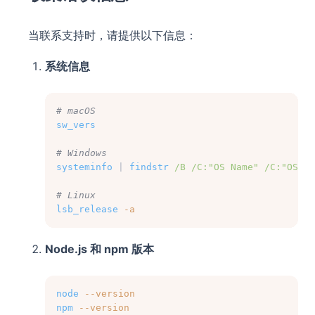
当联系支持时，请提供以下信息：
系统信息
# macOS
sw_vers
# Windows
systeminfo
 | 
findstr
/B
/C:"OS Name"
/C:"OS Ve
# Linux
lsb_release
-a
Node.js 和 npm 版本
node
--version
npm
--version