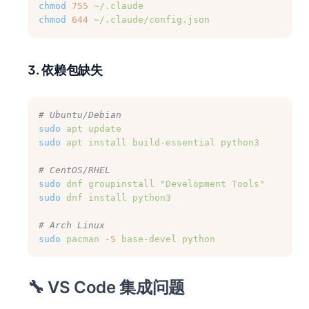
chmod
755
~/.claude
chmod
644
~/.claude/config.json
3. 依赖包缺失
# Ubuntu/Debian
sudo
apt
update
sudo
apt
install
build-essential
python3
# CentOS/RHEL
sudo
dnf
groupinstall
"Development Tools"
sudo
dnf
install
python3
# Arch Linux
sudo
pacman
-S
base-devel
python
🔧 VS Code 集成问题