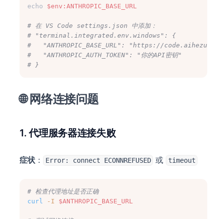
echo 
$env:ANTHROPIC_BASE_URL
# 在 VS Code settings.json 中添加：
# "terminal.integrated.env.windows": {
#   "ANTHROPIC_BASE_URL": "https://code.aihezu.to
#   "ANTHROPIC_AUTH_TOKEN": "你的API密钥"
# }
🌐 网络连接问题
1. 代理服务器连接失败
症状
：
或
Error: connect ECONNREFUSED
timeout
# 检查代理地址是否正确
curl
-I
$ANTHROPIC_BASE_URL