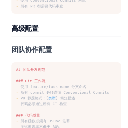
-
 使用 Conventional Commits 格式
-
 所有 PR 都需要代码审查
高级配置
团队协作配置
## 团队开发规范
### Git 工作流
-
 使用 feature/task-name 分支命名
-
 所有 commit 必须遵循 Conventional Commits
-
 PR 标题格式：[
类型
] 简短描述
-
 代码必须通过所有 CI 检查
### 代码质量
-
 所有函数必须有 JSDoc 注释
-
 测试覆盖率不低于 80%