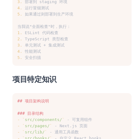
3.
 部署到 staging 环境
4.
 运行冒烟测试
5.
 如果通过则部署到生产环境
当我说"全面检查"时，执行：
1.
 ESLint 代码检查
2.
 TypeScript 类型检查
3.
 单元测试 + 集成测试
4.
 性能测试
5.
 安全扫描
项目特定知识
## 项目架构说明
### 目录结构
-
`
src/components/
`
 - 可复用组件
-
`
src/pages/
`
 - Next.js 页面
-
`
src/lib/
`
 - 通用工具函数
-
`
src/hooks/
`
 - 自定义 React hooks