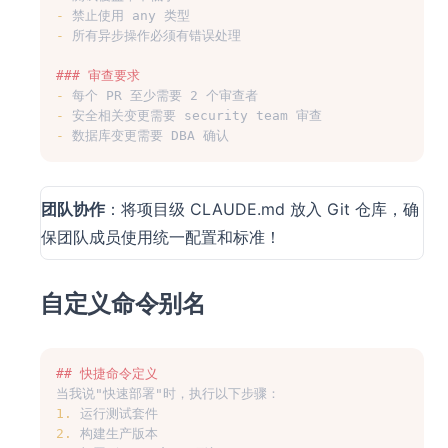
-
 禁止使用 any 类型
-
 所有异步操作必须有错误处理
### 审查要求
-
 每个 PR 至少需要 2 个审查者
-
 安全相关变更需要 security team 审查
-
 数据库变更需要 DBA 确认
团队协作
：将项目级 CLAUDE.md 放入 Git 仓库，确
保团队成员使用统一配置和标准！
自定义命令别名
## 快捷命令定义
当我说"快速部署"时，执行以下步骤：
1.
 运行测试套件
2.
 构建生产版本