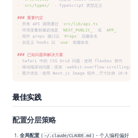
-
`
src/types/
`
 - TypeScript 类型定义
### 重要约定
-
 所有 API 调用通过 
`
src/lib/api.ts
`
-
 环境变量前缀必须是 
`
NEXT_PUBLIC_
`
 或 
`
APP_
`
-
 组件 props 接口以 
`
Props
`
 后缀命名
-
 自定义 hooks 以 
`
use
`
 前缀命名
### 已知问题和解决方案
-
 Safari 中的 CSS Grid 问题：使用 flexbox 替代
-
 移动端滚动问题：添加 -webkit-overflow-scrolling: to
-
 图片优化：使用 Next.js Image 组件，尺寸比例 16:9
最佳实践
配置分层策略
全局配置
(
) - 个人编程偏好
~/.claude/CLAUDE.md