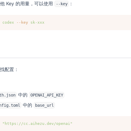
 Key 的用量，可以使用
：
--key
codex
--key
sk-xxx
找配置：
）
中的
th.json
OPENAI_API_KEY
中的
nfig.toml
base_url
 
"https://cc.aihezu.dev/openai"