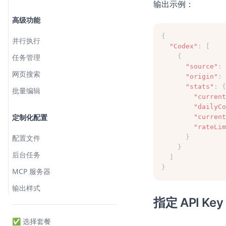
输出示例：
高级功能
{
并行执行
"Codex"
: [
任务管理
    {
"source"
: 
网页搜索
"origin"
: 
"stats"
: {
批量编辑
"current
"dailyCo
定制化配置
"current
"rateLim
配置文件
      }
    }
后台任务
  ]
}
MCP 服务器
输出样式
指定 API Ke
✅ 选择套餐