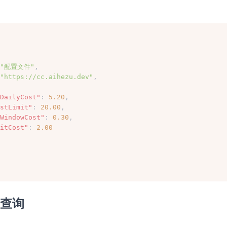
"配置文件"
,
"https://cc.aihezu.dev"
,
DailyCost"
: 
5.20
,
stLimit"
: 
20.00
,
WindowCost"
: 
0.30
,
itCost"
: 
2.00
y 查询